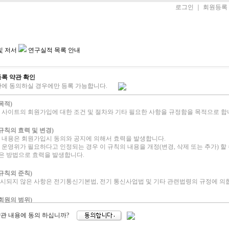
로그인
｜
회원등록
료
| 수강생전용
| 학생리포트
| 성경공부
| 연구자료
| 열린마당
및 저서
연구실적 목록 안내
록 약관 확인
에 동의하실 경우에만 등록 가능합니다.
(목적)
본 사이트의 회원가입에 대한 조건 및 절차와 기타 필요한 사항을 규정함을 목적으로 합
 (규칙의 효력 및 변경)
의 내용은 회원가입시 동의와 공지에 의해서 효력을 발생합니다.
 운영위가 필요하다고 인정되는 경우 이 규칙의 내용을 개정(변경, 삭제 또는 추가) 할
은 방법으로 효력을 발생합니다.
 (규칙외 준칙)
명시되지 않은 사항은 전기통신기본법, 전기 통신사업법 및 기타 관련법령의 규정에 의
 (회원의 범위)
을 한자에 한해 회원됨을 원칙으로 합니다.
약관 내용에 동의 하십니까?
 특정 영역의 게시판을 사용하실 수 없습니다.
 함은 회원과 비회원을 통칭합니다.