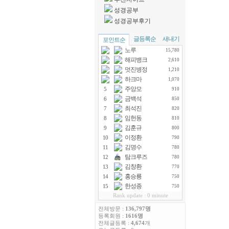
④ 기타 언
성경공부
성경공부후기
제 5 조
① 회원은 
② 정식회원
글등록순
새내기
포인트순
1. 정당한
노루
15,780
2. 공공질
해피뱅크
2,610
3. 본 사
멋진병정
1,210
4. 국가안
하크마
5. 본 규
1,070
6. 기타 
주앙모
5
910
금백석
6
850
제 6 조
최석진
7
820
다음 각호에 
임헌동
8
810
다.
김훈규
9
800
① 제 5 조
이정환
10
790
② 게시판에
③ 게시판에
김명수
11
780
④ 회원가입
탐크루즈
12
780
⑤회원의 동
김창환
13
770
홍승룡
14
750
제 7 조
한성종
15
750
① 게시판에
Rank update : 0 minute
② 게시판의
전체방문 :
136,797명
제 8 조
등록회원 :
1616명
전체글등록 :
4,674
개
본 운영위가