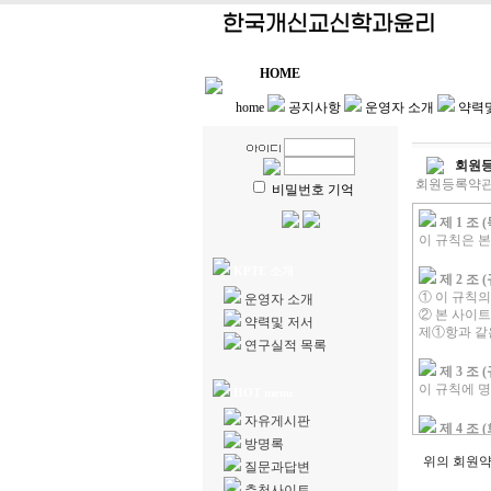
HOME
| 강의계획
| 강의자
home
공지사항
운영자 소개
약력
회원등
회원등록약관
비밀번호 기억
제 1 조 
이 규칙은 
KPTE 소개
제 2 조
① 이 규칙
운영자 소개
② 본 사이트
약력및 저서
제①항과 같
연구실적 목록
제 3 조
이 규칙에 
HOT menu
자유게시판
제 4 조
방명록
① 회원가입
위의 회원
② 비회원은
질문과답변
③ 회원이라
추천사이트