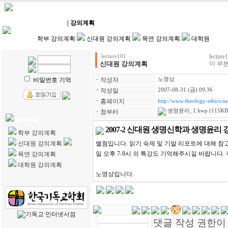
HOME
| 강의계획
| 강의자료
| 수강생전용
| 학생리포트
학부 강의계획
신대원 강의계획
목연 강의계획
대학원
lect
lecture101
신대원 강의계획
이 부분
비밀번호 기억
ㆍ
작성자
노영상
ㆍ
작성일
2007-08-31 (금) 09:36
ㆍ
홈페이지
http://www.theology-ethics.ne
생명윤리_1.hwp
(115KB
ㆍ
첨부#1
강의계획
2007-2 신대원 생명신학과 생명윤리
학부 강의계획
신대원 강의계획
별첨입니다. 읽기 숙제 및 기말 리포트에 대해 참
일 오후 7-9시 의 특강도 기억해주시길 바랍니다.
목연 강의계획
대학원 강의계획
노영상입니다.