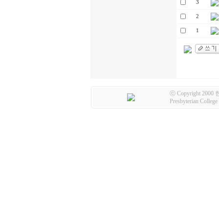
3
2
1
ⓒ Copyright 2000
Presbyterian Colleg