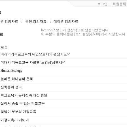
로그인
｜
회원등록
료
| 수강생전용
| 학생리포트
| 성경공부
| 연구자료
| 열린마당
원 강의자료
목연 강의자료
대학원 강의자료
lecture202 보드가 정상적으로 생성되었습니다.
료
이 부분의 출력내용은 [보드설정]-[2-30] 에서 지정합니다.
제 목
미래의기독교교육의 대안으로서의 관상기도^^
미래의 기독교교육 자료앤 '노영상'삼행시^^
Human Ecology
놀라운 하나님의 은혜
신학용어 정리
학교교육의 문제점과 개선 방안
살아서 숨쉴 수 있는 학교교육
맞벌이 부부의 가정교육
가정교육-크레이머