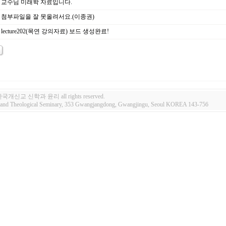
교수님 미래학 자료입니다.
첨부파일을 잘 못올려서요.(이종권)
lecture202(목연 강의자료) 보드 생성완료!
 한국개신교 신학과 윤리 all rights reserved.
e and Theological Seminary, 353 Gwangjangdong, Gwangjingu, Seoul KOREA 143-756