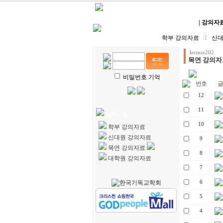
HOME
| 강의계획
| 강의자
학부 강의자료
신대
lecture202
목연 강의자
비밀번호 기억
번호
글 
12
11
강의자료
10
학부 강의자료
신대원 강의자료
9
목연 강의자료
8
대학원 강의자료
7
6
5
4