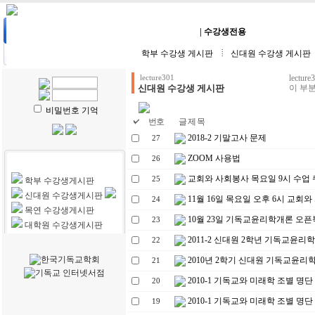
HOME
| 강의계획
| 강의자료
| 수강생전용
| 학생리포트
학부 수강생 게시판
신대원 수강생 게시판
lect
lecture301
신대원 수강생 게시판
이 부분
비밀번호 기억
번호
글 제 목
2018-2 기말고사 문제
27
ZOOM 사용법
26
수강생 게시판
교회와 사회봉사 목요일 9시 수업 
25
학부 수강생게시판
신대원 수강생게시판
11월 16일 목요일 오후 6시 교회
24
목연 수강생게시판
10월 23일 기독교윤리학개론 오픈
23
대학원 수강생게시판
2011-2 신대원 2학년 기독교윤리학
22
2010년 2학기 신대원 기독교윤리
21
2010-1 기독교와 미래학 조별 명단
20
2010-1 기독교와 미래학 조별 명단
19