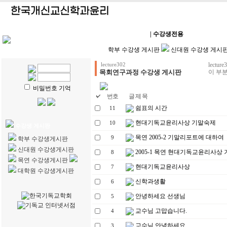
HOME
| 강의계획
| 강의자료
| 수강생전용
| 학생리포트
학부 수강생 게시판
신대원 수강생 게시
lect
lecture302
목회연구과정 수강생 게시판
이 부분
비밀번호 기억
번호
글 제 목
쉼표의 시간
11
현대기독교윤리사상 기말숙제
10
수강생 게시판
목연 2005-2 기말리포트에 대하여
9
학부 수강생게시판
신대원 수강생게시판
2005-1 목연 현대기독교윤리사상
8
목연 수강생게시판
현대기독교윤리사상
7
대학원 수강생게시판
신학과생활
6
안녕하세요 선생님
5
교수님 고맙습니다.
4
교수님 안녕하세요
3