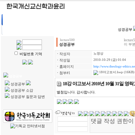
HOME
| 강의계획
| 강의자료
| 수강생전용
| 학생리포트
성경공부
lect
lecture500
성경공부
이 부분
비밀번호 기억
ㆍ
작성자
노영상
ㆍ
작성일
2010-10-29 (금) 01:04
ㆍ
홈페이지
http://www.theology-ethics.ne
18야고보서.hwp
(16KB)
ㆍ
첨부#1
성경공부
18강 야고보서 2010년 10월 31일 영
성경공부
성경공부 소감
별첨입니다. 감사합니다.
성경공부 질문과 답변