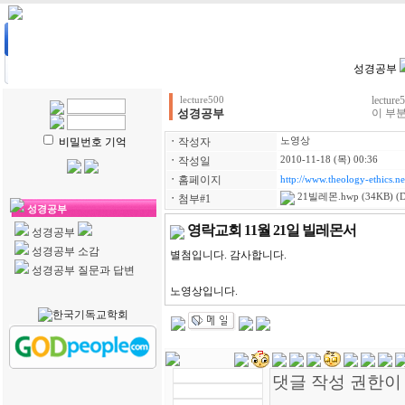
HOME
| 강의계획
| 강의자료
| 수강생전용
| 학생리포트
성경공부
lect
lecture500
성경공부
이 부분
비밀번호 기억
ㆍ
작성자
노영상
ㆍ
작성일
2010-11-18 (목) 00:36
ㆍ
홈페이지
http://www.theology-ethics.ne
21빌레몬.hwp
(34KB) (
ㆍ
첨부#1
성경공부
영락교회 11월 21일 빌레몬서
성경공부
성경공부 소감
별첨입니다. 감사합니다.
성경공부 질문과 답변
노영상입니다.