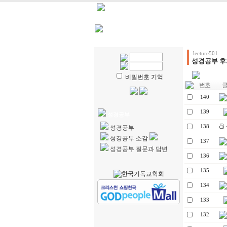
HOME
| 강의계획
| 강의자
lecture501
성경공부 후
비밀번호 기억
번호
글 
140
139
성경공부
138
성경공부
성경공부 소감
137
성경공부 질문과 답변
136
135
134
133
132