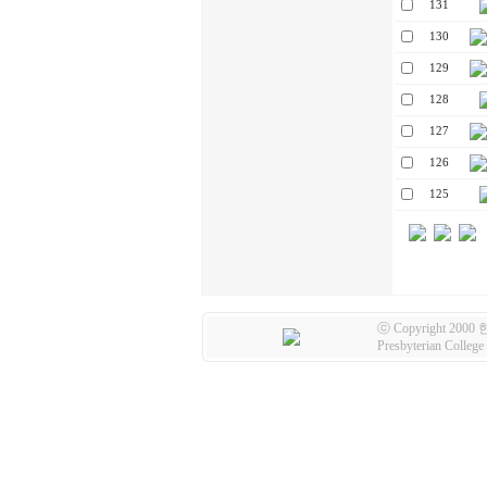
131
130
129
128
127
126
125
ⓒ Copyright 2000
Presbyterian Colleg