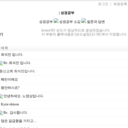
로그인
｜
회원등록
료
| 수강생전용
| 학생리포트
| 성경공부
| 연구자료
| 열린마당
성경공부
성경공부 소감
질문과 답변
lecture501 보드가 정상적으로 생성되었습니다.
기
이 부분의 출력내용은 [보드설정]-[2-30] 에서 지정합니다.
제 목
최석진 입니다.
Re..최석진 입니다.
동신교회 최석진입니다.
혜민이예요
평안하시죠?
안녕하세요. 노영상입니다.
Kyrie eleison
Re.. 감사합니다.
많은 갈급함을 가지고....