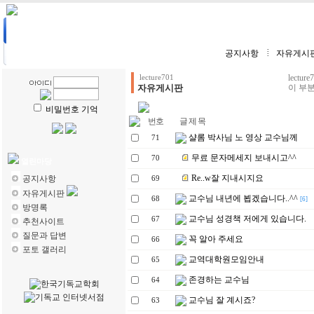
HOME
| 강의계획
| 강의자료
| 수강생전용
| 학생리포트
공지사항
자유게시
lect
lecture701
자유게시판
이 부분
비밀번호 기억
번호
글 제 목
샬롬 박사님 노 영상 교수님께
71
무료 문자메세지 보내시고^^
70
열린마당
Re..w잘 지내시지요
공지사항
69
자유게시판
교수님 내년에 뵙겠습니다..^^
68
[6]
방명록
교수님 성경책 저에게 있습니다.
67
추천사이트
질문과 답변
꼭 알아 주세요
66
포토 갤러리
교역대학원모임안내
65
존경하는 교수님
64
교수님 잘 계시죠?
63