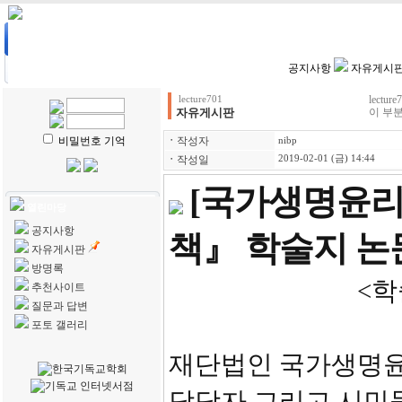
HOME
| 강의계획
| 강의자료
| 수강생전용
| 학생리포트
공지사항
자유게시
lect
lecture701
자유게시판
이 부분
비밀번호 기억
ㆍ
작성자
nibp
ㆍ
작성일
2019-02-01 (금) 14:44
[국가생명윤리
열린마당
공지사항
책』 학술지 논문
자유게시판
방명록
<학술지 생명,
추천사이트
질문과 답변
포토 갤러리
재단법인 국가생명윤
담당자 그리고 시민