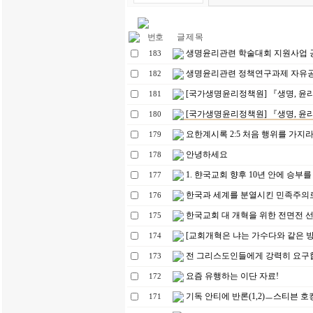
번호
글 제 목
생명윤리관련 학술대회 지원사업 공고 
183
생명윤리관련 정책연구과제 자유공모 (
182
[국가생명윤리정책원] 『생명, 윤리와
181
[국가생명윤리정책원] 『생명, 윤리와
180
요한계시록 2:5 처음 행위를 가지
179
안녕하세요
178
1. 햔국교회 향후 10년 안에 승부를 
177
한국과 세계를 분열시킨 민족주의로 
176
한국교회 대 개혁을 위한 전면전 선
175
[교회개혁은 냐는 가수다와 같은 방
174
전 그리스도인들에게 강력히 요구합니
173
요즘 유행하는 이단 자료!
172
기독 안티에 반론(1,2)ㅡ스티븐 호
171