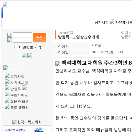
HOME
| 강의계획
| 강의자료
| 수강생전용
| 학생리포트
공지사항
자유게시
여기는
lecture702
방명록 - 노영상교수에게
방문하
ㆍ
작성자
차주영
비밀번호 기억
ㆍ
작성일
2020-06-29 (월) 13:14
백석대학교 대학원 주간 3학년 
열린마당
안녕하세요 교수님. 백석대학교 대학원 주간
공지사항
한 학기 동안 너무나 감사드리고, 수고하
자유게시판
방명록
앞으로 목회자의 길을 가는 학도들에게 마
추천사이트
질문과 답변
저 또한 그러했구요.
포토 갤러리
한 학기 동안 교수님의 강의를 들으면서, 
그리고 효과적인 목회 메뉴얼과 방법에 대