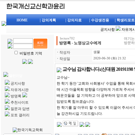
HOME
| 강의계획
| 강의자료
| 수강생전용
| 학생리포트
공지사항
자유게
여기는
lecture702
방명록 - 노영상교수에게
방문하
ㆍ
작성자
샘물
비밀번호 기억
ㆍ
작성일
2020-06-30 (화) 21:32
교수님 감사합니다.(신대원 20191198
열린마당
교수님~
공지사항
한 학기 동안 '교회와 사회봉사' 수업을 통해 목
매 시간 마을목회 방향을 다양하게 가르쳐 주셔서 
자유게시판
배운것들을 잘 기억하고 더 공부하여 앞으로 사역
방명록
임받도록 힘쓰겠습니다.
추천사이트
한 학기를 잘 마무리 할 수 있도록 이끌어 주셔서 
질문과 답변
늘 강건하시길 기도드립니다.
포토 갤러리