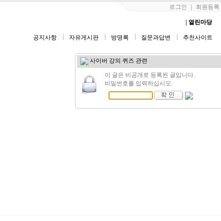
로그인
｜
회원등록
료
| 수강생전용
| 학생리포트
| 성경공부
| 연구자료
| 열린마당
공지사항
자유게시판
방명록
질문과답변
추천사이트
사이버 강의 퀴즈 관련
이 글은 비공개로 등록된 글입니다.
비밀번호를 입력하십시오.