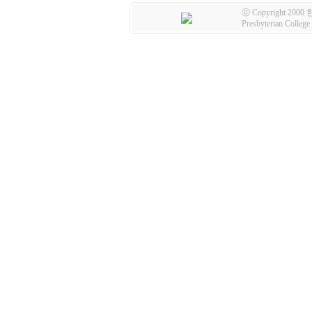
ⓒ Copyright 2000
Presbyterian Colleg