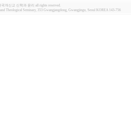
 한국개신교 신학과 윤리 all rights reserved.
e and Theological Seminary, 353 Gwangjangdong, Gwangjingu, Seoul KOREA 143-756