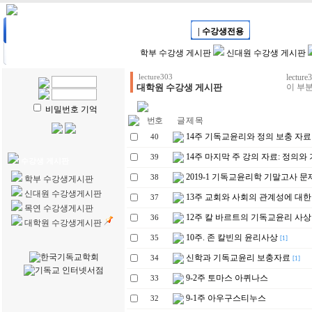
HOME
| 강의계획
| 강의자료
| 수강생전용
| 학생리포트
학부 수강생 게시판
신대원 수강생 게시판
lect
lecture303
대학원 수강생 게시판
이 부분
비밀번호 기억
번호
글 제 목
14주 기독교윤리와 정의 보충 자료
40
14주 마지막 주 강의 자료: 정의
39
수강생 게시판
2019-1 기독교윤리학 기말고사 문
38
학부 수강생게시판
신대원 수강생게시판
13주 교회와 사회의 관계성에 대한
37
목연 수강생게시판
12주 칼 바르트의 기독교윤리 사상
36
대학원 수강생게시판
10주. 존 칼빈의 윤리사상
35
[1]
신학과 기독교윤리 보충자료
34
[1]
9-2주 토마스 아퀴나스
33
9-1주 아우구스티누스
32